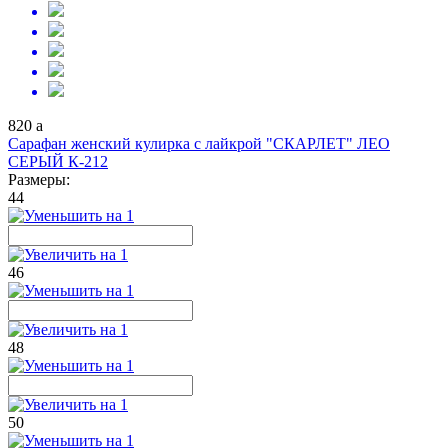
820
a
Сарафан женский кулирка с лайкрой "СКАРЛЕТ" ЛЕО
СЕРЫЙ К-212
Размеры:
44
46
48
50