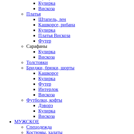
Кулирка
Вискоза
Платья
Штапель, лен
Кашкорсе, рибана
Кулирка
Платья Вискоза
Футер
Сарафаны
Кулирка
Вискоза
Толстовки
Бриджи, брюки, шорты
Кашкорсе
Кулирка
Футер
Интерлок
Вискоза
Футболки, кофты
Дэворэ
Кулирка
Вискоза
МУЖСКОЕ
Спецодежда
Костюмы, халаты