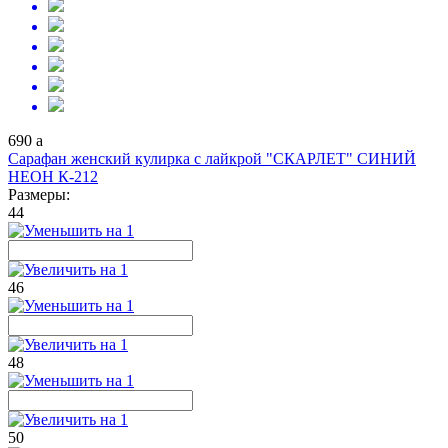
690
a
Сарафан женский кулирка с лайкрой "СКАРЛЕТ" СИНИЙ
НЕОН К-212
Размеры:
44
46
48
50