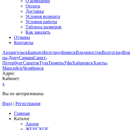
О компании
Оплата
Доставка
Условия возврата
Условия работы
Таблица размеров
Как заказать
Отзывы
Контакты
Архангельск
Барнаул
Белгород
Брянск
Владивосток
Волгоград
Во
на-Дону
Самара
Санкт-
Петербург
Саратов
Тула
Тюмень
Уфа
Хабаровск
Ханты-
Мансийск
Челябинск
Адрес
Кабинет
x
Вы не авторизованы
Вход
|
Регистрация
Главная
Каталог
Акция
ЖЕНСКОЕ