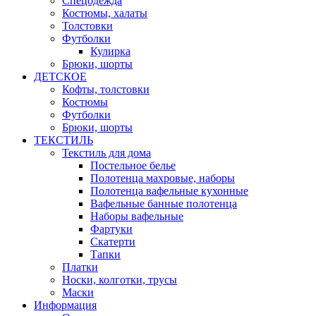
Спецодежда
Костюмы, халаты
Толстовки
Футболки
Кулирка
Брюки, шорты
ДЕТСКОЕ
Кофты, толстовки
Костюмы
Футболки
Брюки, шорты
ТЕКСТИЛЬ
Текстиль для дома
Постельное белье
Полотенца махровые, наборы
Полотенца вафельные кухонные
Вафельные банные полотенца
Наборы вафельные
Фартуки
Скатерти
Тапки
Платки
Носки, колготки, трусы
Маски
Информация