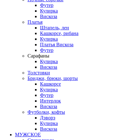
Футер
Кулирка
Вискоза
Платья
Штапель, лен
Кашкорсе, рибана
Кулирка
Платья Вискоза
Футер
Сарафаны
Кулирка
Вискоза
Толстовки
Бриджи, брюки, шорты
Кашкорсе
Кулирка
Футер
Интерлок
Вискоза
Футболки, кофты
Дэворэ
Кулирка
Вискоза
МУЖСКОЕ