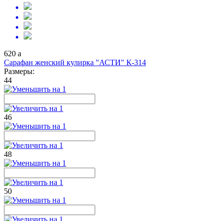
620
a
Сарафан женский кулирка "АСТИ" К-314
Размеры:
44
46
48
50