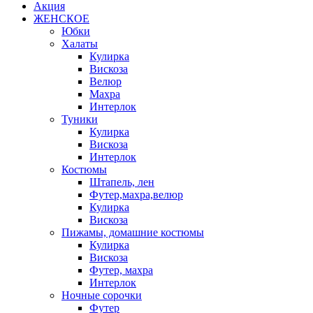
Акция
ЖЕНСКОЕ
Юбки
Халаты
Кулирка
Вискоза
Велюр
Махра
Интерлок
Туники
Кулирка
Вискоза
Интерлок
Костюмы
Штапель, лен
Футер,махра,велюр
Кулирка
Вискоза
Пижамы, домашние костюмы
Кулирка
Вискоза
Футер, махра
Интерлок
Ночные сорочки
Футер