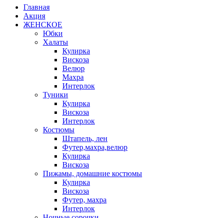
Главная
Акция
ЖЕНСКОЕ
Юбки
Халаты
Кулирка
Вискоза
Велюр
Махра
Интерлок
Туники
Кулирка
Вискоза
Интерлок
Костюмы
Штапель, лен
Футер,махра,велюр
Кулирка
Вискоза
Пижамы, домашние костюмы
Кулирка
Вискоза
Футер, махра
Интерлок
Ночные сорочки