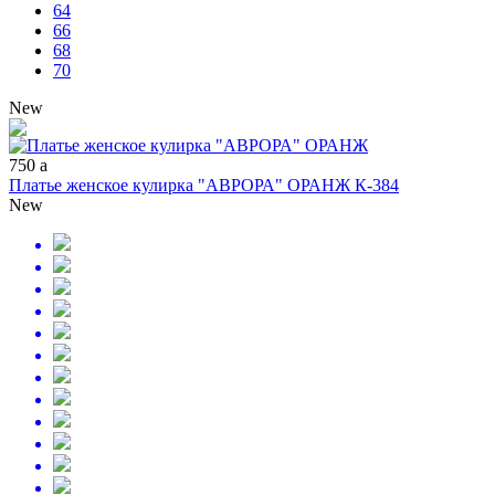
64
66
68
70
New
750
a
Платье женское кулирка "АВРОРА" ОРАНЖ К-384
New