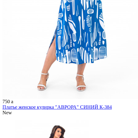
750
a
Платье женское кулирка "АВРОРА" СИНИЙ К-384
New