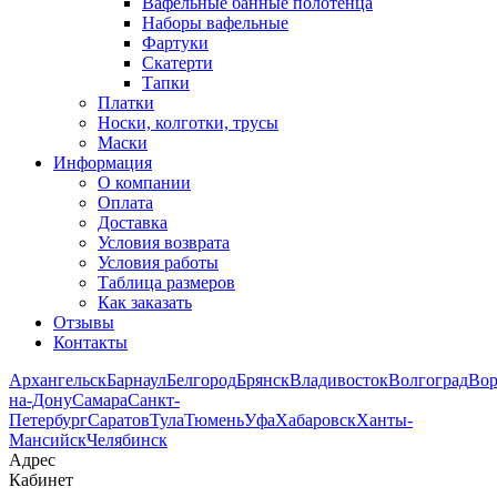
Вафельные банные полотенца
Наборы вафельные
Фартуки
Скатерти
Тапки
Платки
Носки, колготки, трусы
Маски
Информация
О компании
Оплата
Доставка
Условия возврата
Условия работы
Таблица размеров
Как заказать
Отзывы
Контакты
Архангельск
Барнаул
Белгород
Брянск
Владивосток
Волгоград
Во
на-Дону
Самара
Санкт-
Петербург
Саратов
Тула
Тюмень
Уфа
Хабаровск
Ханты-
Мансийск
Челябинск
Адрес
Кабинет