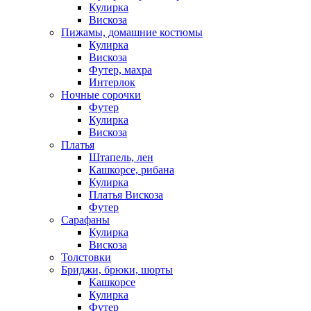
Кулирка
Вискоза
Пижамы, домашние костюмы
Кулирка
Вискоза
Футер, махра
Интерлок
Ночные сорочки
Футер
Кулирка
Вискоза
Платья
Штапель, лен
Кашкорсе, рибана
Кулирка
Платья Вискоза
Футер
Сарафаны
Кулирка
Вискоза
Толстовки
Бриджи, брюки, шорты
Кашкорсе
Кулирка
Футер