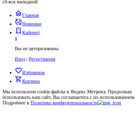
сб-вск выходной
home
Главная
published_with_changes
Новинки
door_back
Кабинет
x
Вы не авторизованы
Вход
|
Регистрация
favorite_border
Избранное
shopping_cart
Корзина
Мы используем cookie-файлы и Яндекс.Метрику.
Продолжая
использовать наш сайт, Вы соглашаетесь с их использованием.
Подробнее в
Политике конфиденциальности