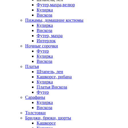
Футер,махра,велюр
Кулирка
Вискоза
Пижамы, домашние костюмы
Кулирка
Вискоза
Футер, махра
Интерлок
Ночные сорочки
Футер
Кулирка
Вискоза
Платья
Штапель, лен
Кашкорсе, рибана
Кулирка
Платья Вискоза
Футер
Сарафаны
Кулирка
Вискоза
Толстовки
Бриджи, брюки, шорты
Кашкорсе