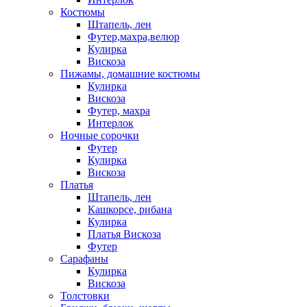
Костюмы
Штапель, лен
Футер,махра,велюр
Кулирка
Вискоза
Пижамы, домашние костюмы
Кулирка
Вискоза
Футер, махра
Интерлок
Ночные сорочки
Футер
Кулирка
Вискоза
Платья
Штапель, лен
Кашкорсе, рибана
Кулирка
Платья Вискоза
Футер
Сарафаны
Кулирка
Вискоза
Толстовки