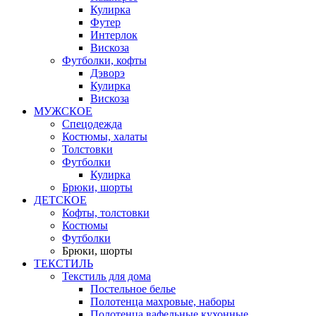
Кулирка
Футер
Интерлок
Вискоза
Футболки, кофты
Дэворэ
Кулирка
Вискоза
МУЖСКОЕ
Спецодежда
Костюмы, халаты
Толстовки
Футболки
Кулирка
Брюки, шорты
ДЕТСКОЕ
Кофты, толстовки
Костюмы
Футболки
Брюки, шорты
ТЕКСТИЛЬ
Текстиль для дома
Постельное белье
Полотенца махровые, наборы
Полотенца вафельные кухонные