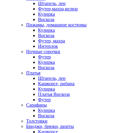
Штапель, лен
Футер,махра,велюр
Кулирка
Вискоза
Пижамы, домашние костюмы
Кулирка
Вискоза
Футер, махра
Интерлок
Ночные сорочки
Футер
Кулирка
Вискоза
Платья
Штапель, лен
Кашкорсе, рибана
Кулирка
Платья Вискоза
Футер
Сарафаны
Кулирка
Вискоза
Толстовки
Бриджи, брюки, шорты
Кашкорсе