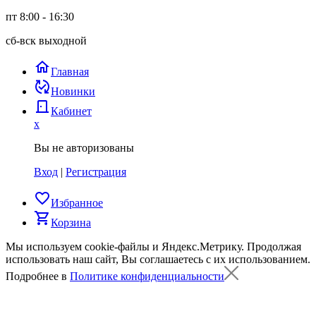
пт 8:00 - 16:30
сб-вск выходной
home
Главная
published_with_changes
Новинки
door_back
Кабинет
x
Вы не авторизованы
Вход
|
Регистрация
favorite_border
Избранное
shopping_cart
Корзина
Мы используем cookie-файлы и Яндекс.Метрику.
Продолжая
использовать наш сайт, Вы соглашаетесь с их использованием.
Подробнее в
Политике конфиденциальности