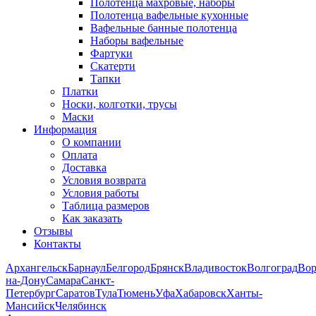
Полотенца махровые, наборы
Полотенца вафельные кухонные
Вафельные банные полотенца
Наборы вафельные
Фартуки
Скатерти
Тапки
Платки
Носки, колготки, трусы
Маски
Информация
О компании
Оплата
Доставка
Условия возврата
Условия работы
Таблица размеров
Как заказать
Отзывы
Контакты
Архангельск
Барнаул
Белгород
Брянск
Владивосток
Волгоград
Во
на-Дону
Самара
Санкт-
Петербург
Саратов
Тула
Тюмень
Уфа
Хабаровск
Ханты-
Мансийск
Челябинск