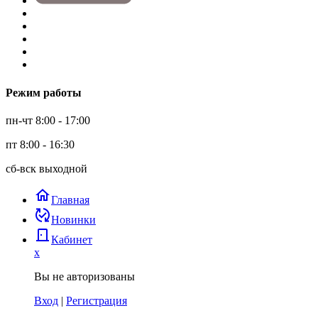
Режим работы
пн-чт 8:00 - 17:00
пт 8:00 - 16:30
сб-вск выходной
home
Главная
published_with_changes
Новинки
door_back
Кабинет
x
Вы не авторизованы
Вход
|
Регистрация