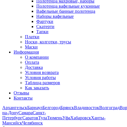
Полотенца махровые, наборы
Полотенца вафельные кухонные
Вафельные банные полотенца
Наборы вафельные
Фартуки
Скатерти
Тапки
Платки
Носки, колготки, трусы
Маски
Информация
О компании
Оплата
Доставка
Условия возврата
Условия работы
Таблица размеров
Как заказать
Отзывы
Контакты
Архангельск
Барнаул
Белгород
Брянск
Владивосток
Волгоград
Во
на-Дону
Самара
Санкт-
Петербург
Саратов
Тула
Тюмень
Уфа
Хабаровск
Ханты-
Мансийск
Челябинск