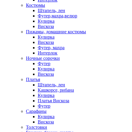
Костюмы
Штапель, лен
Футер,махра,велюр
Кулирка
Вискоза
Пижамы, домашние костюмы
Кулирка
Вискоза
Футер, махра
Интерлок
Ночные сорочки
Футер
Кулирка
Вискоза
Платья
Штапель, лен
Кашкорсе, рибана
Кулирка
Платья Вискоза
Футер
Сарафаны
Кулирка
Вискоза
Толстовки