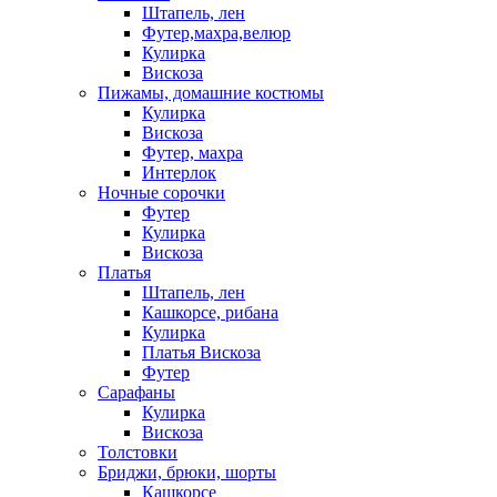
Штапель, лен
Футер,махра,велюр
Кулирка
Вискоза
Пижамы, домашние костюмы
Кулирка
Вискоза
Футер, махра
Интерлок
Ночные сорочки
Футер
Кулирка
Вискоза
Платья
Штапель, лен
Кашкорсе, рибана
Кулирка
Платья Вискоза
Футер
Сарафаны
Кулирка
Вискоза
Толстовки
Бриджи, брюки, шорты
Кашкорсе