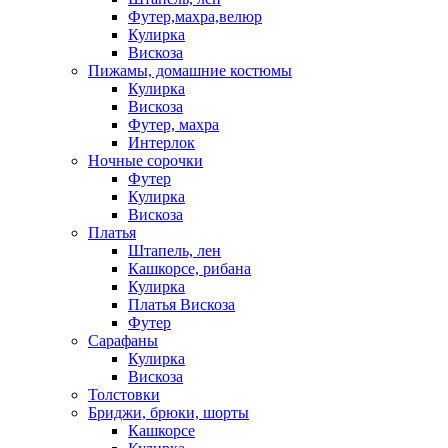
Футер,махра,велюр
Кулирка
Вискоза
Пижамы, домашние костюмы
Кулирка
Вискоза
Футер, махра
Интерлок
Ночные сорочки
Футер
Кулирка
Вискоза
Платья
Штапель, лен
Кашкорсе, рибана
Кулирка
Платья Вискоза
Футер
Сарафаны
Кулирка
Вискоза
Толстовки
Бриджи, брюки, шорты
Кашкорсе