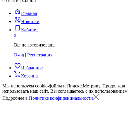
сб-вск выходной
home
Главная
published_with_changes
Новинки
door_back
Кабинет
x
Вы не авторизованы
Вход
|
Регистрация
favorite_border
Избранное
shopping_cart
Корзина
Мы используем cookie-файлы и Яндекс.Метрику.
Продолжая
использовать наш сайт, Вы соглашаетесь с их использованием.
Подробнее в
Политике конфиденциальности