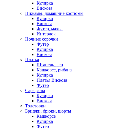
Кулирка
Вискоза
Пижамы, домашние костюмы
Кулирка
Вискоза
Футер, махра
Интерлок
Ночные сорочки
Футер
Кулирка
Вискоза
Платья
Штапель, лен
Кашкорсе, рибана
Кулирка
Платья Вискоза
Футер
Сарафаны
Кулирка
Вискоза
Толстовки
Бриджи, брюки, шорты
Кашкорсе
Кулирка
Футер