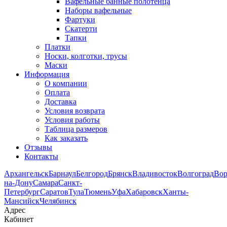
Вафельные банные полотенца
Наборы вафельные
Фартуки
Скатерти
Тапки
Платки
Носки, колготки, трусы
Маски
Информация
О компании
Оплата
Доставка
Условия возврата
Условия работы
Таблица размеров
Как заказать
Отзывы
Контакты
Архангельск
Барнаул
Белгород
Брянск
Владивосток
Волгоград
Во
на-Дону
Самара
Санкт-
Петербург
Саратов
Тула
Тюмень
Уфа
Хабаровск
Ханты-
Мансийск
Челябинск
Адрес
Кабинет