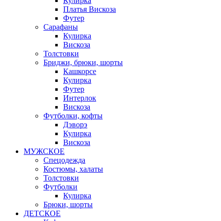
Кулирка
Платья Вискоза
Футер
Сарафаны
Кулирка
Вискоза
Толстовки
Бриджи, брюки, шорты
Кашкорсе
Кулирка
Футер
Интерлок
Вискоза
Футболки, кофты
Дэворэ
Кулирка
Вискоза
МУЖСКОЕ
Спецодежда
Костюмы, халаты
Толстовки
Футболки
Кулирка
Брюки, шорты
ДЕТСКОЕ