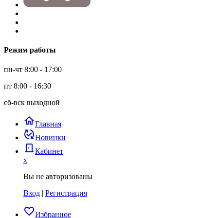
Режим работы
пн-чт 8:00 - 17:00
пт 8:00 - 16:30
сб-вск выходной
home
Главная
published_with_changes
Новинки
door_back
Кабинет
x
Вы не авторизованы
Вход
|
Регистрация
favorite_border
Избранное