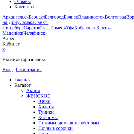
Отзывы
Контакты
Архангельск
Барнаул
Белгород
Брянск
Владивосток
Волгоград
Во
на-Дону
Самара
Санкт-
Петербург
Саратов
Тула
Тюмень
Уфа
Хабаровск
Ханты-
Мансийск
Челябинск
Адрес
Кабинет
x
Вы не авторизованы
Вход
|
Регистрация
Главная
Каталог
Акция
ЖЕНСКОЕ
Юбки
Халаты
Туники
Костюмы
Пижамы, домашние костюмы
Ночные сорочки
Платья