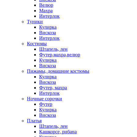
Велюр
Махра
Интерлок
Туники
Кулирка
Вискоза
Интерлок
Костюмы
Штапель, лен
Футер,махра,велюр
Кулирка
Вискоза
Пижамы, домашние костюмы
Кулирка
Вискоза
Футер, махра
Интерлок
Ночные сорочки
Футер
Кулирка
Вискоза
Платья
Штапель, лен
Кашкорсе, рибана