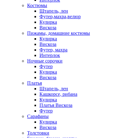
Костюмы
Штапель, лен
Футер,махра,велюр
Кулирка
Вискоза
Пижамы, домашние костюмы
Кулирка
Вискоза
Футер, махра
Интерлок
Ночные сорочки
Футер
Кулирка
Вискоза
Платья
Штапель, лен
Кашкорсе, рибана
Кулирка
Платья Вискоза
Футер
Сарафаны
Кулирка
Вискоза
Толстовки