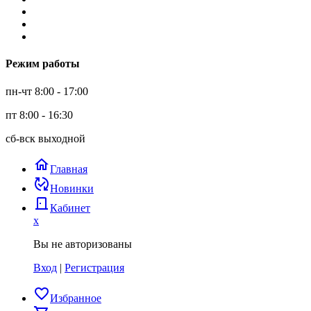
Режим работы
пн-чт 8:00 - 17:00
пт 8:00 - 16:30
сб-вск выходной
home
Главная
published_with_changes
Новинки
door_back
Кабинет
x
Вы не авторизованы
Вход
|
Регистрация
favorite_border
Избранное