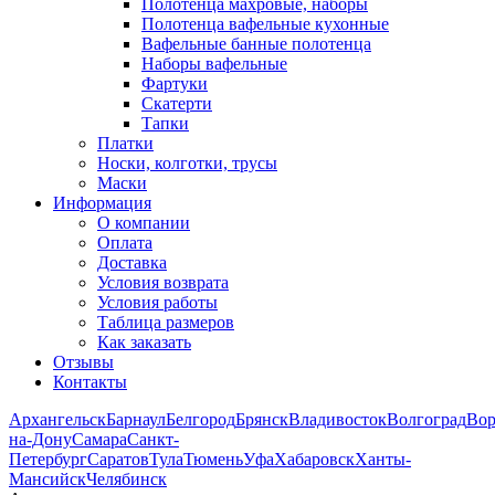
Полотенца махровые, наборы
Полотенца вафельные кухонные
Вафельные банные полотенца
Наборы вафельные
Фартуки
Скатерти
Тапки
Платки
Носки, колготки, трусы
Маски
Информация
О компании
Оплата
Доставка
Условия возврата
Условия работы
Таблица размеров
Как заказать
Отзывы
Контакты
Архангельск
Барнаул
Белгород
Брянск
Владивосток
Волгоград
Во
на-Дону
Самара
Санкт-
Петербург
Саратов
Тула
Тюмень
Уфа
Хабаровск
Ханты-
Мансийск
Челябинск