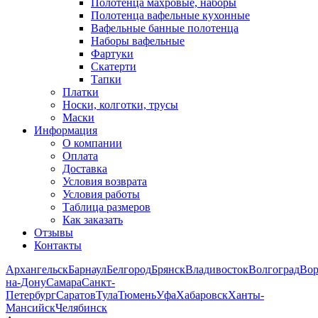
Полотенца махровые, наборы
Полотенца вафельные кухонные
Вафельные банные полотенца
Наборы вафельные
Фартуки
Скатерти
Тапки
Платки
Носки, колготки, трусы
Маски
Информация
О компании
Оплата
Доставка
Условия возврата
Условия работы
Таблица размеров
Как заказать
Отзывы
Контакты
Архангельск
Барнаул
Белгород
Брянск
Владивосток
Волгоград
Во
на-Дону
Самара
Санкт-
Петербург
Саратов
Тула
Тюмень
Уфа
Хабаровск
Ханты-
Мансийск
Челябинск