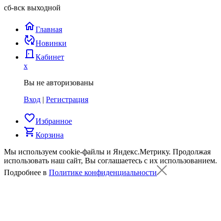
сб-вск выходной
home
Главная
published_with_changes
Новинки
door_back
Кабинет
x
Вы не авторизованы
Вход
|
Регистрация
favorite_border
Избранное
shopping_cart
Корзина
Мы используем cookie-файлы и Яндекс.Метрику.
Продолжая
использовать наш сайт, Вы соглашаетесь с их использованием.
Подробнее в
Политике конфиденциальности