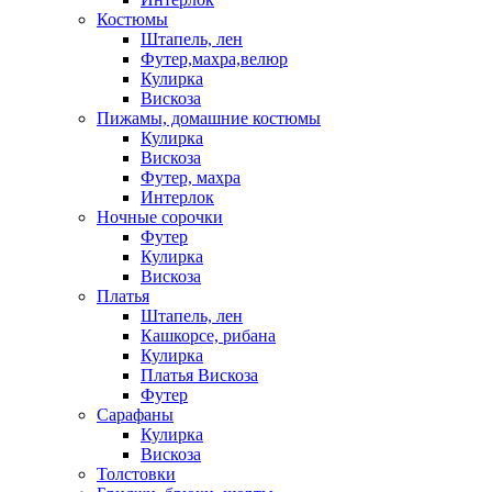
Костюмы
Штапель, лен
Футер,махра,велюр
Кулирка
Вискоза
Пижамы, домашние костюмы
Кулирка
Вискоза
Футер, махра
Интерлок
Ночные сорочки
Футер
Кулирка
Вискоза
Платья
Штапель, лен
Кашкорсе, рибана
Кулирка
Платья Вискоза
Футер
Сарафаны
Кулирка
Вискоза
Толстовки