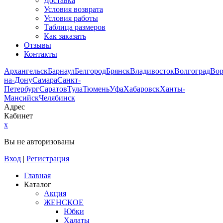
Доставка
Условия возврата
Условия работы
Таблица размеров
Как заказать
Отзывы
Контакты
Архангельск
Барнаул
Белгород
Брянск
Владивосток
Волгоград
Во
на-Дону
Самара
Санкт-
Петербург
Саратов
Тула
Тюмень
Уфа
Хабаровск
Ханты-
Мансийск
Челябинск
Адрес
Кабинет
x
Вы не авторизованы
Вход
|
Регистрация
Главная
Каталог
Акция
ЖЕНСКОЕ
Юбки
Халаты