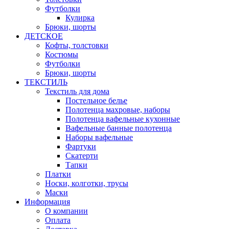
Футболки
Кулирка
Брюки, шорты
ДЕТСКОЕ
Кофты, толстовки
Костюмы
Футболки
Брюки, шорты
ТЕКСТИЛЬ
Текстиль для дома
Постельное белье
Полотенца махровые, наборы
Полотенца вафельные кухонные
Вафельные банные полотенца
Наборы вафельные
Фартуки
Скатерти
Тапки
Платки
Носки, колготки, трусы
Маски
Информация
О компании
Оплата