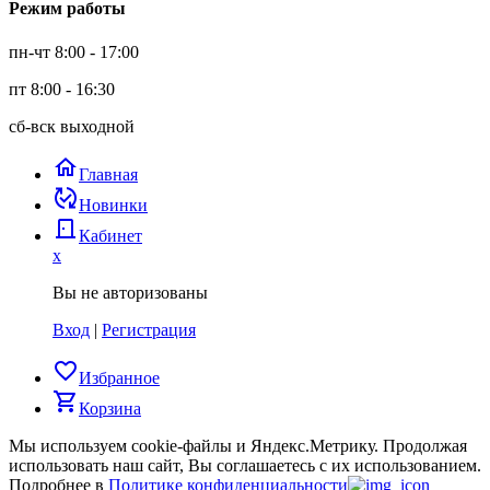
Режим работы
пн-чт 8:00 - 17:00
пт 8:00 - 16:30
сб-вск выходной
home
Главная
published_with_changes
Новинки
door_back
Кабинет
x
Вы не авторизованы
Вход
|
Регистрация
favorite_border
Избранное
shopping_cart
Корзина
Мы используем cookie-файлы и Яндекс.Метрику.
Продолжая
использовать наш сайт, Вы соглашаетесь с их использованием.
Подробнее в
Политике конфиденциальности