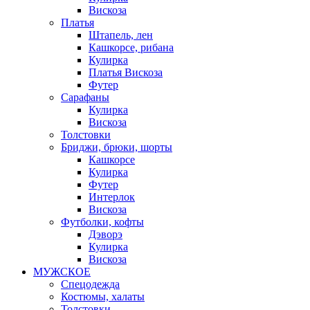
Вискоза
Платья
Штапель, лен
Кашкорсе, рибана
Кулирка
Платья Вискоза
Футер
Сарафаны
Кулирка
Вискоза
Толстовки
Бриджи, брюки, шорты
Кашкорсе
Кулирка
Футер
Интерлок
Вискоза
Футболки, кофты
Дэворэ
Кулирка
Вискоза
МУЖСКОЕ
Спецодежда
Костюмы, халаты
Толстовки