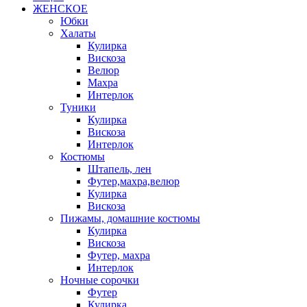
ЖЕНСКОЕ
Юбки
Халаты
Кулирка
Вискоза
Велюр
Махра
Интерлок
Туники
Кулирка
Вискоза
Интерлок
Костюмы
Штапель, лен
Футер,махра,велюр
Кулирка
Вискоза
Пижамы, домашние костюмы
Кулирка
Вискоза
Футер, махра
Интерлок
Ночные сорочки
Футер
Кулирка