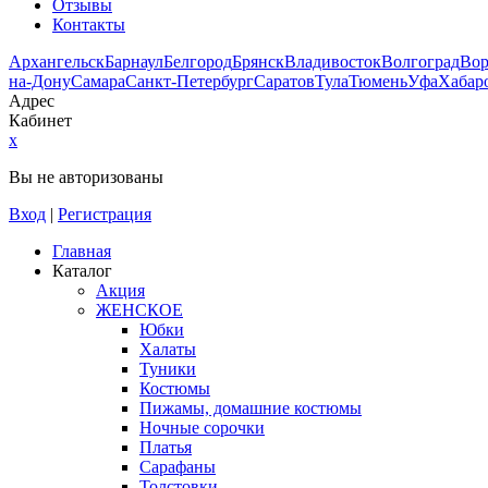
Отзывы
Контакты
Архангельск
Барнаул
Белгород
Брянск
Владивосток
Волгоград
Во
на-Дону
Самара
Санкт-Петербург
Саратов
Тула
Тюмень
Уфа
Хабар
Адрес
Кабинет
x
Вы не авторизованы
Вход
|
Регистрация
Главная
Каталог
Акция
ЖЕНСКОЕ
Юбки
Халаты
Туники
Костюмы
Пижамы, домашние костюмы
Ночные сорочки
Платья
Сарафаны
Толстовки