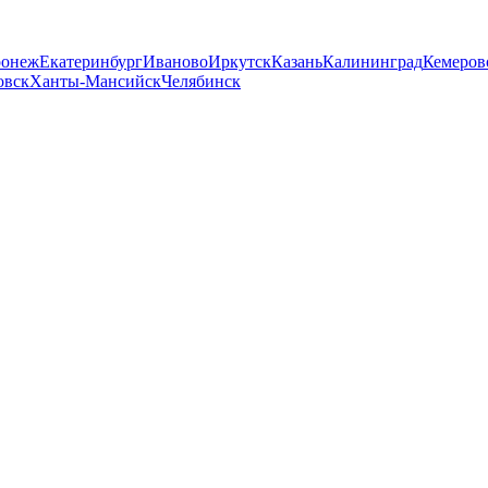
ронеж
Екатеринбург
Иваново
Иркутск
Казань
Калининград
Кемеров
овск
Ханты-Мансийск
Челябинск