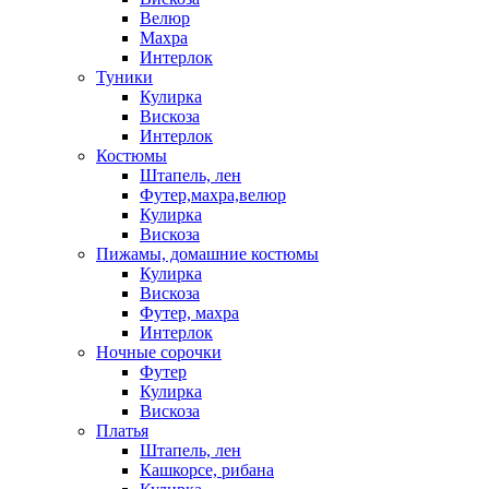
Велюр
Махра
Интерлок
Туники
Кулирка
Вискоза
Интерлок
Костюмы
Штапель, лен
Футер,махра,велюр
Кулирка
Вискоза
Пижамы, домашние костюмы
Кулирка
Вискоза
Футер, махра
Интерлок
Ночные сорочки
Футер
Кулирка
Вискоза
Платья
Штапель, лен
Кашкорсе, рибана