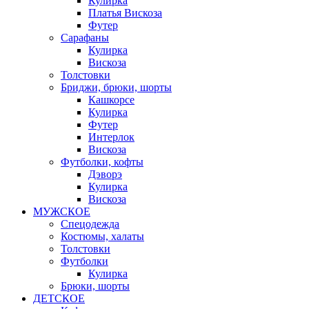
Кулирка
Платья Вискоза
Футер
Сарафаны
Кулирка
Вискоза
Толстовки
Бриджи, брюки, шорты
Кашкорсе
Кулирка
Футер
Интерлок
Вискоза
Футболки, кофты
Дэворэ
Кулирка
Вискоза
МУЖСКОЕ
Спецодежда
Костюмы, халаты
Толстовки
Футболки
Кулирка
Брюки, шорты
ДЕТСКОЕ