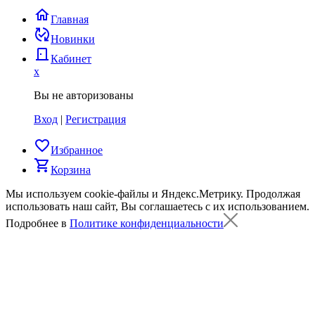
home
Главная
published_with_changes
Новинки
door_back
Кабинет
x
Вы не авторизованы
Вход
|
Регистрация
favorite_border
Избранное
shopping_cart
Корзина
Мы используем cookie-файлы и Яндекс.Метрику.
Продолжая
использовать наш сайт, Вы соглашаетесь с их использованием.
Подробнее в
Политике конфиденциальности