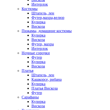
Интерлок
Костюмы
Штапель, лен
Футер,махра,велюр
Кулирка
Вискоза
Пижамы, домашние костюмы
Кулирка
Вискоза
Футер, махра
Интерлок
Ночные сорочки
Футер
Кулирка
Вискоза
Платья
Штапель, лен
Кашкорсе, рибана
Кулирка
Платья Вискоза
Футер
Сарафаны
Кулирка
Вискоза