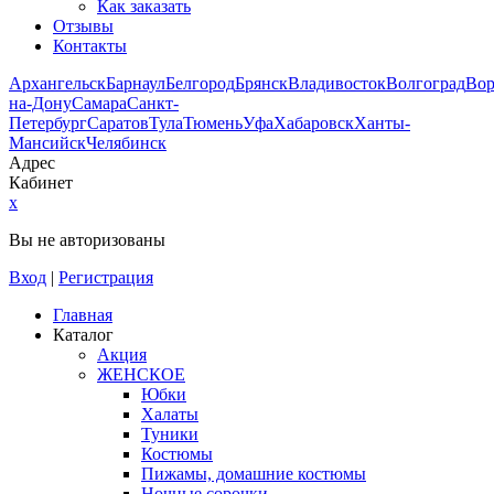
Как заказать
Отзывы
Контакты
Архангельск
Барнаул
Белгород
Брянск
Владивосток
Волгоград
Во
на-Дону
Самара
Санкт-
Петербург
Саратов
Тула
Тюмень
Уфа
Хабаровск
Ханты-
Мансийск
Челябинск
Адрес
Кабинет
x
Вы не авторизованы
Вход
|
Регистрация
Главная
Каталог
Акция
ЖЕНСКОЕ
Юбки
Халаты
Туники
Костюмы
Пижамы, домашние костюмы
Ночные сорочки