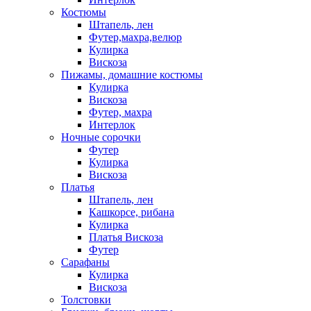
Костюмы
Штапель, лен
Футер,махра,велюр
Кулирка
Вискоза
Пижамы, домашние костюмы
Кулирка
Вискоза
Футер, махра
Интерлок
Ночные сорочки
Футер
Кулирка
Вискоза
Платья
Штапель, лен
Кашкорсе, рибана
Кулирка
Платья Вискоза
Футер
Сарафаны
Кулирка
Вискоза
Толстовки