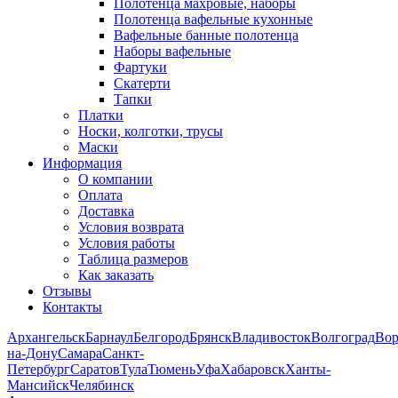
Полотенца махровые, наборы
Полотенца вафельные кухонные
Вафельные банные полотенца
Наборы вафельные
Фартуки
Скатерти
Тапки
Платки
Носки, колготки, трусы
Маски
Информация
О компании
Оплата
Доставка
Условия возврата
Условия работы
Таблица размеров
Как заказать
Отзывы
Контакты
Архангельск
Барнаул
Белгород
Брянск
Владивосток
Волгоград
Во
на-Дону
Самара
Санкт-
Петербург
Саратов
Тула
Тюмень
Уфа
Хабаровск
Ханты-
Мансийск
Челябинск