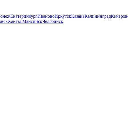
ронеж
Екатеринбург
Иваново
Иркутск
Казань
Калининград
Кемеров
овск
Ханты-Мансийск
Челябинск