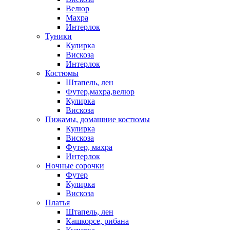
Велюр
Махра
Интерлок
Туники
Кулирка
Вискоза
Интерлок
Костюмы
Штапель, лен
Футер,махра,велюр
Кулирка
Вискоза
Пижамы, домашние костюмы
Кулирка
Вискоза
Футер, махра
Интерлок
Ночные сорочки
Футер
Кулирка
Вискоза
Платья
Штапель, лен
Кашкорсе, рибана