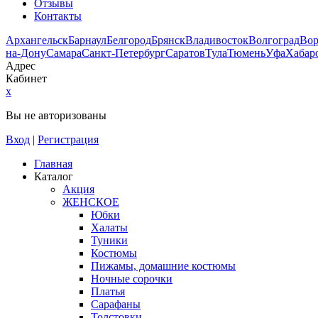
Отзывы
Контакты
Архангельск
Барнаул
Белгород
Брянск
Владивосток
Волгоград
Во
на-Дону
Самара
Санкт-Петербург
Саратов
Тула
Тюмень
Уфа
Хабар
Адрес
Кабинет
x
Вы не авторизованы
Вход
|
Регистрация
Главная
Каталог
Акция
ЖЕНСКОЕ
Юбки
Халаты
Туники
Костюмы
Пижамы, домашние костюмы
Ночные сорочки
Платья
Сарафаны
Толстовки