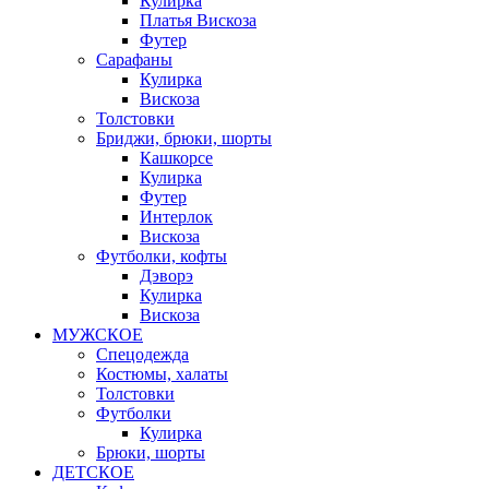
Кулирка
Платья Вискоза
Футер
Сарафаны
Кулирка
Вискоза
Толстовки
Бриджи, брюки, шорты
Кашкорсе
Кулирка
Футер
Интерлок
Вискоза
Футболки, кофты
Дэворэ
Кулирка
Вискоза
МУЖСКОЕ
Спецодежда
Костюмы, халаты
Толстовки
Футболки
Кулирка
Брюки, шорты
ДЕТСКОЕ