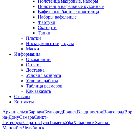
Полотенца махровые, наборы
Полотенца вафельные кухонные
Вафельные банные полотенца
Наборы вафельные
Фартуки
Скатерти
Тапки
Платки
Носки, колготки, трусы
Маски
Информация
О компании
Оплата
Доставка
Условия возврата
Условия работы
Таблица размеров
Как заказать
Отзывы
Контакты
Архангельск
Барнаул
Белгород
Брянск
Владивосток
Волгоград
Во
на-Дону
Самара
Санкт-
Петербург
Саратов
Тула
Тюмень
Уфа
Хабаровск
Ханты-
Мансийск
Челябинск