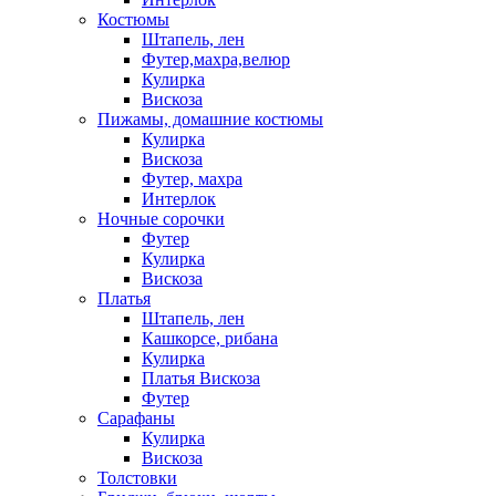
Костюмы
Штапель, лен
Футер,махра,велюр
Кулирка
Вискоза
Пижамы, домашние костюмы
Кулирка
Вискоза
Футер, махра
Интерлок
Ночные сорочки
Футер
Кулирка
Вискоза
Платья
Штапель, лен
Кашкорсе, рибана
Кулирка
Платья Вискоза
Футер
Сарафаны
Кулирка
Вискоза
Толстовки