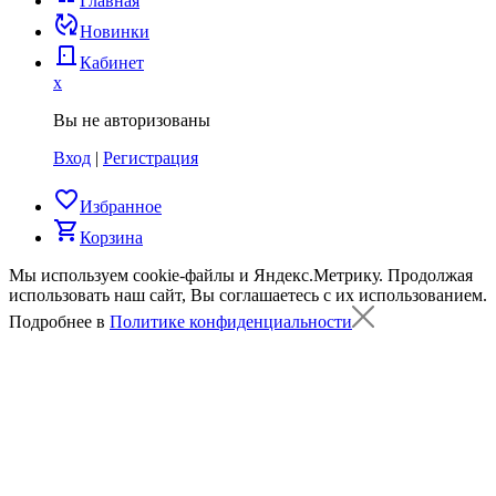
Главная
published_with_changes
Новинки
door_back
Кабинет
x
Вы не авторизованы
Вход
|
Регистрация
favorite_border
Избранное
shopping_cart
Корзина
Мы используем cookie-файлы и Яндекс.Метрику.
Продолжая
использовать наш сайт, Вы соглашаетесь с их использованием.
Подробнее в
Политике конфиденциальности