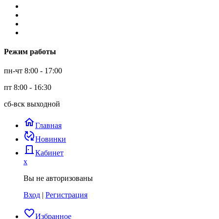
Режим работы
пн-чт 8:00 - 17:00
пт 8:00 - 16:30
сб-вск выходной
home
Главная
published_with_changes
Новинки
door_back
Кабинет
x
Вы не авторизованы
Вход
|
Регистрация
favorite_border
Избранное