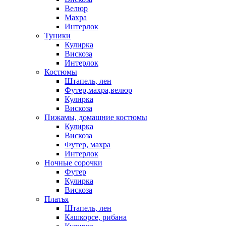
Велюр
Махра
Интерлок
Туники
Кулирка
Вискоза
Интерлок
Костюмы
Штапель, лен
Футер,махра,велюр
Кулирка
Вискоза
Пижамы, домашние костюмы
Кулирка
Вискоза
Футер, махра
Интерлок
Ночные сорочки
Футер
Кулирка
Вискоза
Платья
Штапель, лен
Кашкорсе, рибана