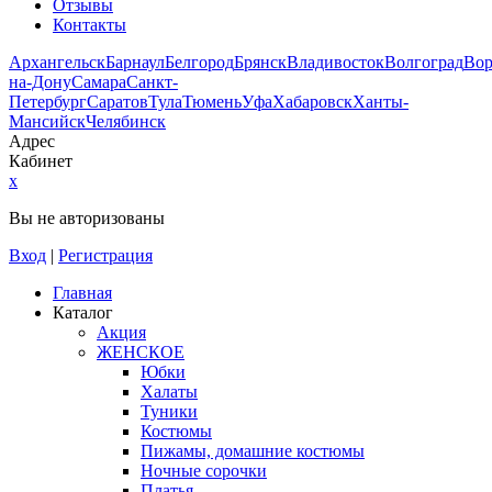
Отзывы
Контакты
Архангельск
Барнаул
Белгород
Брянск
Владивосток
Волгоград
Во
на-Дону
Самара
Санкт-
Петербург
Саратов
Тула
Тюмень
Уфа
Хабаровск
Ханты-
Мансийск
Челябинск
Адрес
Кабинет
x
Вы не авторизованы
Вход
|
Регистрация
Главная
Каталог
Акция
ЖЕНСКОЕ
Юбки
Халаты
Туники
Костюмы
Пижамы, домашние костюмы
Ночные сорочки
Платья