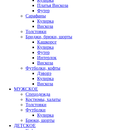
Кулирка
Платья Вискоза
Футер
Сарафаны
Кулирка
Вискоза
Толстовки
Бриджи, брюки, шорты
Кашкорсе
Кулирка
Футер
Интерлок
Вискоза
Футболки, кофты
Дэворэ
Кулирка
Вискоза
МУЖСКОЕ
Спецодежда
Костюмы, халаты
Толстовки
Футболки
Кулирка
Брюки, шорты
ДЕТСКОЕ